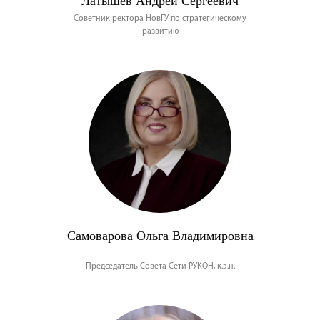
Латышев Андрей Сергеевич
Советник ректора НовГУ по стратегическому
развитию
Самоварова Ольга Владимировна
Председатель Совета Сети РУКОН, к.э.н.